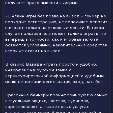
получает право вывести выигрыш.
⦁ Онлайн игры без права на вывод – геймер не
проходит регистрацию, не пополняет депозит
и играет только на условные деньги. В таком
случае пользователь может только играть, но
выигрыш в точности, как и игровая валюта
остаются условными, накопительные средства
игрок не ставит на вывод.
В казино Вавада играть просто и удобно:
интерфейс на русском языке с
структурированной информацией и удобным
меню с кнопками регистрация, вход, чат, бот.
Красочные баннеры проинформируют о самых
актуальных акциях, квестах, турнирах,
соревнованиях, а также новых услугах
игорного заведения. Внимательно изучайте