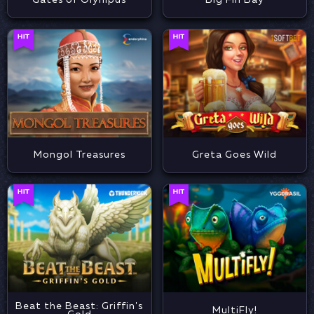
Mongol Treasures
Greta Goes Wild
Beat the Beast: Griffin's
MultiFly!