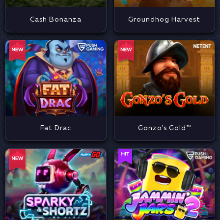
Cash Bonanza
Groundhog Harvest
Fat Drac
Gonzo's Gold™