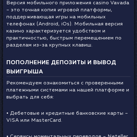
Версия мобильного приложения casino Vavada
– это точная копия игровой платформы,
поддерживающая игры на мобильных
телефонах (Android, iOs). Мобильная версия
казино характеризуется удобством и
практичностью, быстрым перемещением по
разделам из-за крупных клавиш.
ПОПОЛНЕНИЕ ДЕПОЗИТЫ И ВЫВОД
ВЫИГРЫША
Рекомендуем ознакомиться с проверенными
платежными системами на нашей платформе и
выбрать для себя:
⦁ Дебетовые и кредитные банковские карты –
VISA или MasterCard.
⦁ Сервисы моментальных переводов – Neteller