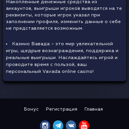
Накопленные денежные средства из
аккаунтов, выигрыши игроков выводятся на те
реквизиты, которые игрок указал при
заполнении профиля, изменить данные о себе
не представляется возможным.
Казино Вавада – это мир увлекательной
игры, щедрые вознаграждения, поддержка и
реальные выигрыши. Наслаждайтесь игрой и
проводите время с пользой, ваш
персональный Vavada online casino!
Бонус
Регистрация
Главная