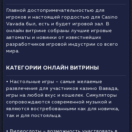
Главной достопримечательностью для
игроков и настоящей гордостью для Casino
Vavada был, есть и будет игровой зал. В
онлайн витрине собраны лучшие игровые
автоматы и новинки от известнейших
разработчиков игровой индустрии со всего
мира.
КАТЕГОРИИ ОНЛАЙН ВИТРИНЫ
⦁ Настольные игры – самые желаемые
развлечения для участников казино Вавада,
игры на любой вкус и кошелек. Симуляторы
сопровождаются современной музыкой и
являются востребованными как для новичка,
так и для постояльца.
⦁ Видеослоты – возможность участвовать в