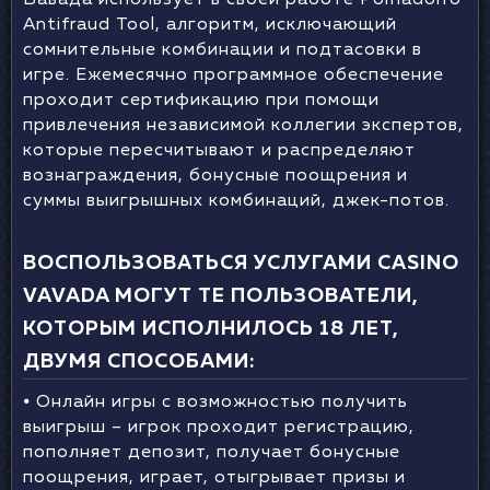
Вавада использует в своей работе Pomadorro
Antifraud Tool, алгоритм, исключающий
сомнительные комбинации и подтасовки в
игре. Ежемесячно программное обеспечение
проходит сертификацию при помощи
привлечения независимой коллегии экспертов,
которые пересчитывают и распределяют
вознаграждения, бонусные поощрения и
суммы выигрышных комбинаций, джек-потов.
ВОСПОЛЬЗОВАТЬСЯ УСЛУГАМИ CASINO
VAVADA МОГУТ ТЕ ПОЛЬЗОВАТЕЛИ,
КОТОРЫМ ИСПОЛНИЛОСЬ 18 ЛЕТ,
ДВУМЯ СПОСОБАМИ:
⦁ Онлайн игры с возможностью получить
выигрыш – игрок проходит регистрацию,
пополняет депозит, получает бонусные
поощрения, играет, отыгрывает призы и