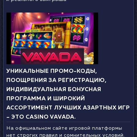
УНИКАЛЬНЫЕ ПРОМО-КОДЫ,
ПООЩРЕНИЯ ЗА РЕГИСТРАЦИЮ,
ИНДИВИДУАЛЬНАЯ БОНУСНАЯ
ПРОГРАММА И ШИРОКИЙ
АССОРТИМЕНТ ЛУЧШИХ АЗАРТНЫХ ИГР
– ЭТО CASINO VAVADA.
На официальном сайте игровой платформы
нет строгих правил и сомнительных условий.