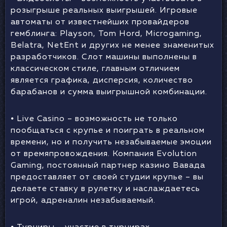
розыгрыше реальных выигрышей. Игровые
автоматы от известнейших провайдеров
гемблинга: Playson, Tom Hord, Microgaming,
Belatra, NetEnt и других не менее знаменитых
разработчиков. Слот машины выполнены в
классическом стиле, главным отличием
является графика, дисперсия, количество
барабанов и сумма выигрышной комбинации.
⦁ Live Casino – возможность не только
пообщаться с крупье и поиграть в реальном
времени, но и получить незабываемые эмоции
от времяпровождения. Компания Evolution
Gaming, постоянный партнер казино Вавада
предоставляет от своей студии крупье – вы
делаете ставку в рулетку и наслаждаетесь
игрой, адреналин незабываемый.