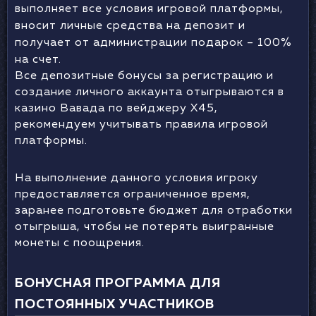
выполняет все условия игровой платформы,
вносит личные средства на депозит и
получает от администрации подарок – 100%
на счет.
Все депозитные бонусы за регистрацию и
создание личного аккаунта отыгрываются в
казино Вавада по вейджеру Х45,
рекомендуем учитывать правила игровой
платформы.
На выполнение данного условия игроку
предоставляется ограниченное время,
заранее подготовьте бюджет для отработки
отыгрыша, чтобы не потерять выигранные
монеты с поощрения.
БОНУСНАЯ ПРОГРАММА ДЛЯ
ПОСТОЯННЫХ УЧАСТНИКОВ