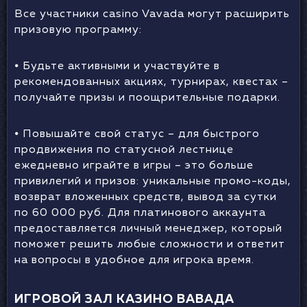
Все участники casino Vavada могут расширить
призовую программу:
⦁ Будьте активными и участвуйте в
рекомендованных акциях, турнирах, квестах –
получайте призы и поощрительные подарки.
⦁ Повышайте свой статус – для быстрого
продвижения по статусной лестнице
ежедневно играйте в игры – это больше
привилегий и призов: уникальные промо-коды,
возврат вложенных средств, вывод за сутки
по 60 000 руб. Для платинового аккаунта
предоставляется личный менеджер, который
поможет решить любые сложности и ответит
на вопросы в удобное для игрока время.
ИГРОВОЙ ЗАЛ КАЗИНО ВАВАДА