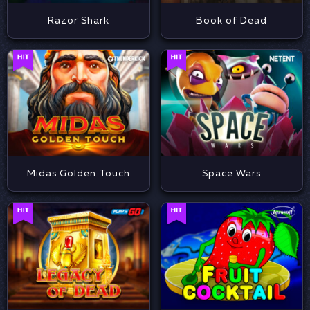
Razor Shark
Book of Dead
Midas Golden Touch
Space Wars