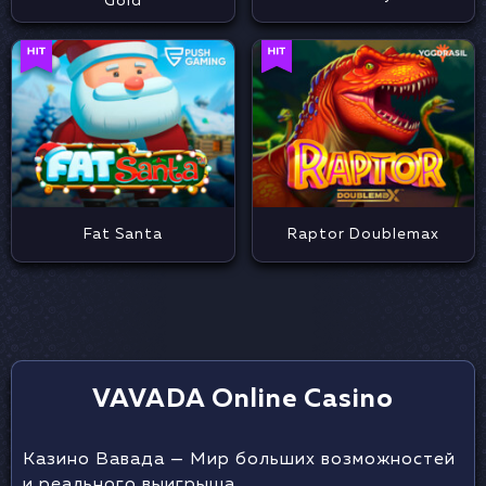
Gold
Fat Santa
Raptor Doublemax
VAVADA Online Casino
Казино Вавада — Мир больших возможностей
и реального выигрыша