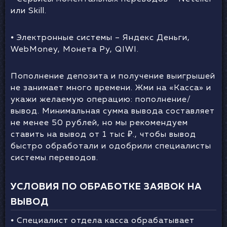
или Skill.
⦁ Электронные системы – Яндекс Деньги,
WebMoney, Монета Ру, QIWI.
Пополнение депозита и получение выигрышей
не занимает много времени. Жми на «Касса» и
укажи желаемую операцию: пополнение/
вывод. Минимальная сумма вывода составляет
не менее 50 рублей, но мы рекомендуем
ставить на вывод от 1 тыс ₽., чтобы вывод
быстро обработали и одобрили специалисты
системы переводов.
УСЛОВИЯ ПО ОБРАБОТКЕ ЗАЯВОК НА
ВЫВОД
⦁ Специалист отдела касса обрабатывает