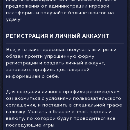
предложения от администрации игровой
платформы и получайте больше шансов на
удачу!
РЕГИСТРАЦИЯ И ЛИЧНЫЙ АККАУНТ
Все, кто заинтересован получать выигрыши
обязан пройти упрощенную форму
регистрации и создать личный аккаунт,
заполнить профиль достоверной
информацией о себе.
Для создания личного профиля рекомендуем
ознакомиться с условиями пользовательского
соглашения, и поставить в специальной графе
галочку. Указать в бланке e-mail, пароль и
валюту, по которой будут проводиться все
последующие игры.