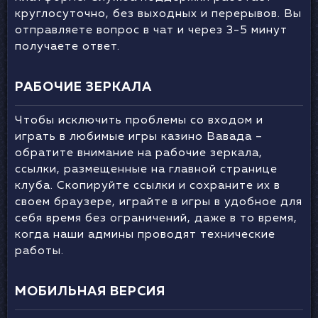
круглосуточно, без выходных и перерывов. Вы
отправляете вопрос в чат и через 3-5 минут
получаете ответ.
РАБОЧИЕ ЗЕРКАЛА
Чтобы исключить проблемы со входом и
играть в любимые игры казино Вавада –
обратите внимание на рабочие зеркала,
ссылки, размещенные на главной странице
клуба. Скопируйте ссылки и сохраните их в
своем браузере, играйте в игры в удобное для
себя время без ограничений, даже в то время,
когда наши админы проводят технические
работы.
МОБИЛЬНАЯ ВЕРСИЯ